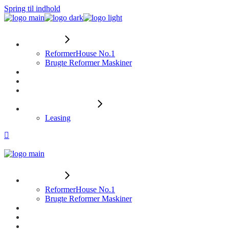
Spring til indhold
Reformers
ReformerHouse No.1
Brugte Reformer Maskiner
Træningstilbehør
Instruktøruddannelse
Business-pakke
Betalingsmuligheder
Leasing
Reformers
ReformerHouse No.1
Brugte Reformer Maskiner
Træningstilbehør
Instruktøruddannelse
Business-pakke