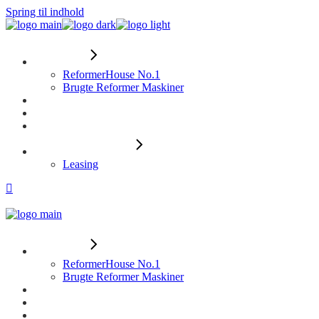
Spring til indhold
Reformers
ReformerHouse No.1
Brugte Reformer Maskiner
Træningstilbehør
Instruktøruddannelse
Business-pakke
Betalingsmuligheder
Leasing
Reformers
ReformerHouse No.1
Brugte Reformer Maskiner
Træningstilbehør
Instruktøruddannelse
Business-pakke